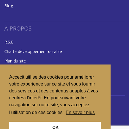
Blog
À PROPOS
R.S.E
Charte développement durable
Plan du site
Mentions légales
Accecit utilise des cookies pour améliorer
Glossaire
votre expérience sur ce site et vous fournir
des services et des contenus adaptés à vos
centres d'intérêt. En poursuivant votre
RÉSEAUX SOCIAUX
navigation sur notre site, vous acceptez
l'utilisation de ces cookies.
En savoir plus
OK