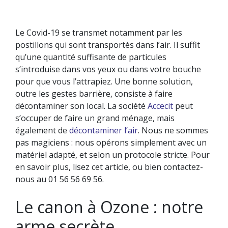
Le Covid-19 se transmet notamment par les
postillons qui sont transportés dans l’air. Il suffit
NETTOYAGE DE BUREAU
NETTOYAGE DES SURFACES VITRÉES
qu’une quantité suffisante de particules
TRAVAUX SPÉCIAUX
s’introduise dans vos yeux ou dans votre bouche
LA GESTION DES DÉCHETS
pour que vous l’attrapiez. Une bonne solution,
outre les gestes barrière, consiste à faire
décontaminer son local. La société
Accecit
peut
s’occuper de faire un grand ménage, mais
également de
décontaminer l’air
. Nous ne sommes
pas magiciens : nous opérons simplement avec un
matériel adapté, et selon un protocole stricte. Pour
en savoir plus, lisez cet article, ou bien contactez-
nous au 01 56 56 69 56.
Le canon à Ozone : notre
arme secrète