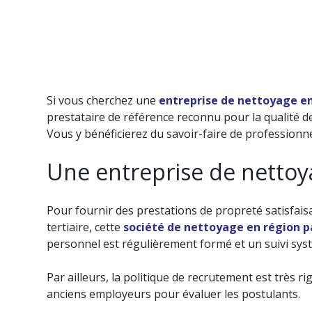
Si vous cherchez une
entreprise de nettoyage en
prestataire de référence reconnu pour la qualité d
Vous y bénéficierez du savoir-faire de professionne
NETTOYAGE DES C
Une entreprise de nettoy
NETTOYAGE DES PARTI
NETTOYAGE DES PETITS
Pour fournir des prestations de propreté satisfaisa
tertiaire, cette
société de nettoyage en région p
LE SERVICE ROOM 
personnel est régulièrement formé et un suivi syst
Par ailleurs, la politique de recrutement est très r
anciens employeurs pour évaluer les postulants.