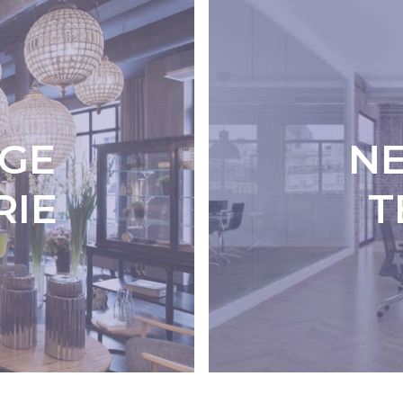
GE
N
RIE
T