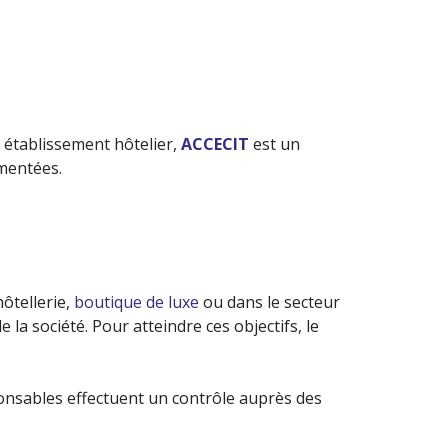
 établissement hôtelier,
ACCECIT
est un
imentées.
OYAGE DE BUREAU
 DES SURFACES VITRÉES
AVAUX SPÉCIAUX
hôtellerie,
boutique de luxe
ou dans le secteur
la société. Pour atteindre ces objectifs, le
STION DES DÉCHETS
esponsables effectuent un contrôle auprès des