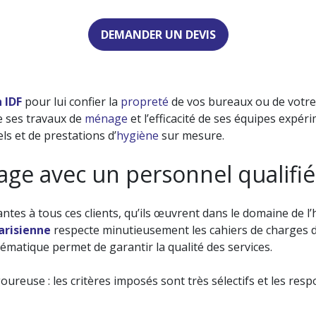
DEMANDER UN DEVIS
 IDF
pour lui confier la
propreté
de vos bureaux ou de votre
e ses travaux de
ménage
et l’efficacité de ses équipes expér
ls et de prestations d’
hygiène
sur mesure.
HAMBRE
NETT
age avec un personnel qualifié
ES COMMUNES
NETTOYAGE
 DÉJEUNERS
TR
ntes à tous ces clients, qu’ils œuvrent dans le domaine de l’
arisienne
respecte minutieusement les cahiers de charges de 
SERVICE
LA GE
ématique permet de garantir la qualité des services.
igoureuse : les critères imposés sont très sélectifs et les r