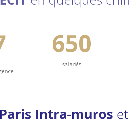
7
650
salariés
gence
Paris Intra-muros
et