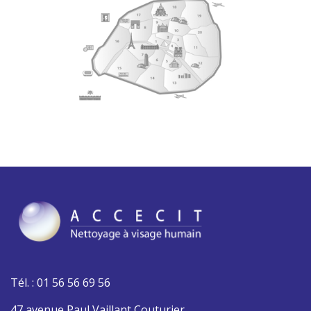
Tél. : 01 56 56 69 56
47 avenue Paul Vaillant Couturier