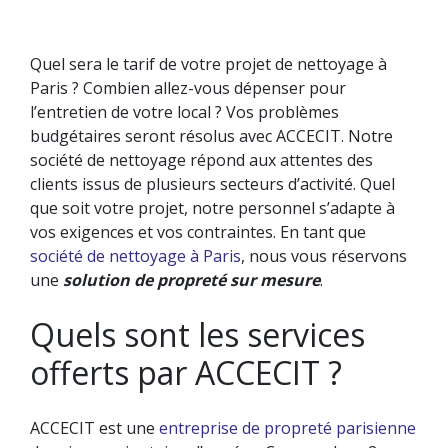
Quel sera le tarif de votre projet de nettoyage à
Paris ? Combien allez-vous dépenser pour
NETTOYAGE DE BUREAU
NETTOYAGE DES SURFACES VITRÉES
l’entretien de votre local ? Vos problèmes
TRAVAUX SPÉCIAUX
budgétaires seront résolus avec ACCECIT. Notre
LA GESTION DES DÉCHETS
société de nettoyage répond aux attentes des
clients issus de plusieurs secteurs d’activité. Quel
que soit votre projet, notre personnel s’adapte à
vos exigences et vos contraintes. En tant que
société de nettoyage à Paris
, nous vous réservons
une
solution de propreté sur mesure
.
Quels sont les services
offerts par ACCECIT ?
ACCECIT est une
entreprise de propreté parisienne