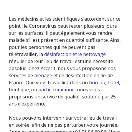
Les médecins et les scientifiques s’accordent sur ce
point : le Coronavirus peut rester plusieurs jours
NETTOYAGE DE BUREAU
NETTOYAGE DES SURFACES VITRÉES
sur les surfaces. Il peut également vous rendre
TRAVAUX SPÉCIAUX
malade s’il est présent en quantité suffisante. Ainsi,
LA GESTION DES DÉCHETS
pour les personnes qui ne peuvent pas
télétravailler, la
désinfection et le nettoyage
régulier de leur lieu de travail est une nécessité
absolue. Chez Accecit, nous vous proposons nos
services de
ménage
et de désinfection en Ile-de-
France. Que vous travailliez dans un
bureau
,
hôtel
,
boutique, ou
partie commune
, nous vous
proposons un service de qualité, soutenu par 25
ans d’expérience.
Nous pouvons intervenir sur votre lieu de travail
en soirée, afin de ne pas perturber votre journée.
Appelez-nous directement au 01 56 56 69 56. Nous