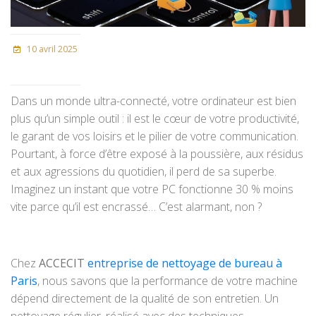
10 avril 2025
Dans un monde ultra-connecté, votre ordinateur est bien
plus qu’un simple outil : il est le cœur de votre productivité,
le garant de vos loisirs et le pilier de votre communication.
Pourtant, à force d’être exposé à la poussière, aux résidus
et aux agressions du quotidien, il perd de sa superbe.
Imaginez un instant que votre PC fonctionne 30 % moins
vite parce qu’il est encrassé… C’est alarmant, non ?
Chez
ACCECIT
entreprise de nettoyage de bureau à
Paris
, nous savons que la performance de votre machine
dépend directement de la qualité de son entretien. Un