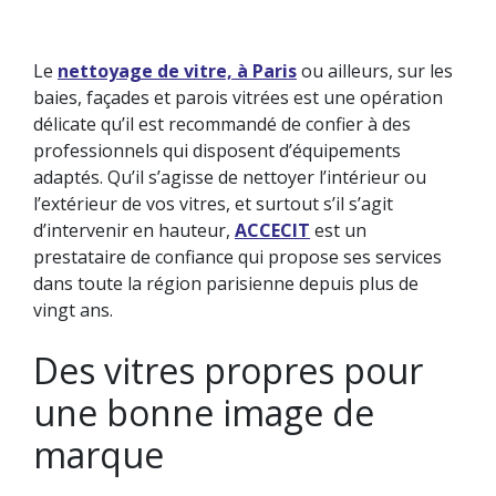
Le
nettoyage de vitre, à Paris
ou ailleurs, sur les
baies, façades et parois vitrées est une opération
NETTOYAGE DE BUREAU
NETTOYAGE DES SURFACES VITRÉES
délicate qu’il est recommandé de confier à des
TRAVAUX SPÉCIAUX
professionnels qui disposent d’équipements
LA GESTION DES DÉCHETS
adaptés. Qu’il s’agisse de nettoyer l’intérieur ou
l’extérieur de vos vitres, et surtout s’il s’agit
d’intervenir en hauteur,
ACCECIT
est un
prestataire de confiance qui propose ses services
dans toute la région parisienne depuis plus de
vingt ans.
Des vitres propres pour
une bonne image de
marque