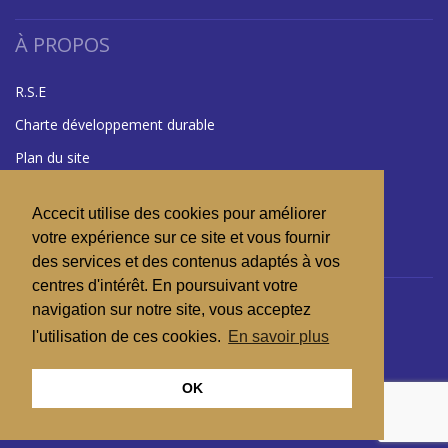
À PROPOS
R.S.E
Charte développement durable
Plan du site
Mentions légales
Accecit utilise des cookies pour améliorer
Glossaire
votre expérience sur ce site et vous fournir
des services et des contenus adaptés à vos
centres d'intérêt. En poursuivant votre
RÉSEAUX SOCIAUX
navigation sur notre site, vous acceptez
l'utilisation de ces cookies.
En savoir plus
OK
Copyright 2026 © ACCECIT